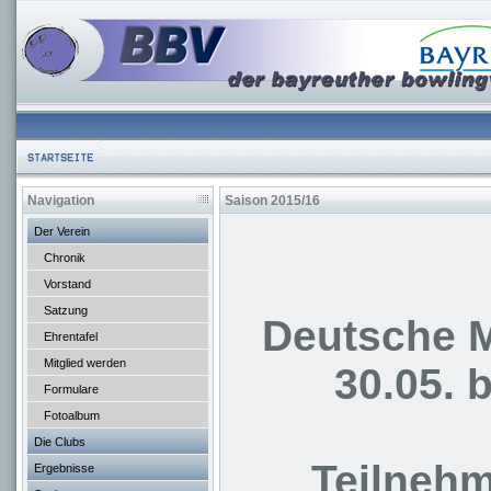
Navigation
Saison 2015/16
Der Verein
Chronik
Vorstand
Satzung
Deutsche M
Ehrentafel
Mitglied werden
30.05. 
Formulare
Fotoalbum
Die Clubs
Teilnehm
Ergebnisse