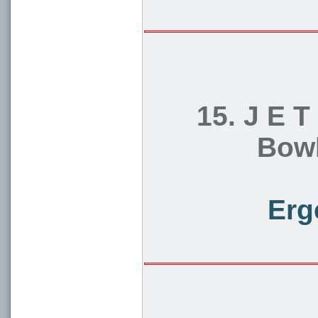
15. J E T
Bowl
Erg