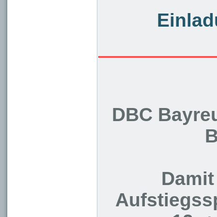
Einla
DBC Bayreut
B
Damit 
Aufstiegss