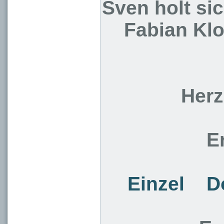
Sven holt si
Fabian Kl
Herz
E
Einzel
D