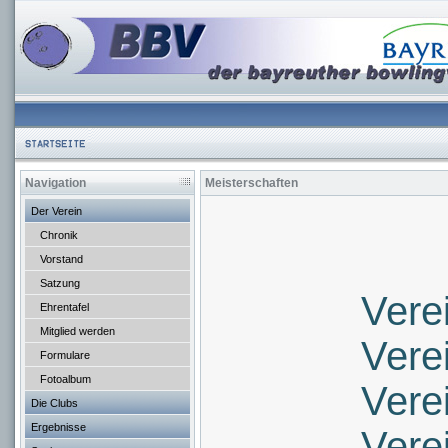
Navigation
Meisterschaften
Der Verein
Chronik
Vorstand
Satzung
Vere
Ehrentafel
Mitglied werden
Vere
Formulare
Fotoalbum
Vere
Die Clubs
Ergebnisse
Vere