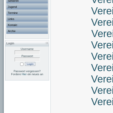
Senioren
Jugend
Vere
Termine
Vere
Links
Kontakt
Vere
Archiv
Vere
Login
Username
Vere
Passwort
Vere
Passwort vergessen?
Fordere
Hier
ein neues an
Vere
Vere
Vere