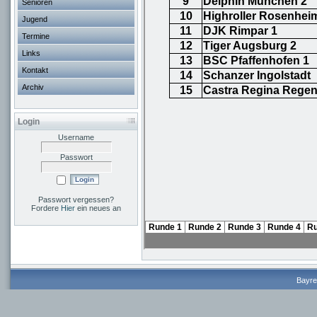
Senioren
Jugend
Termine
Links
Kontakt
Archiv
Login
Username
Passwort
Passwort vergessen?
Fordere
Hier
ein neues an
Bayre